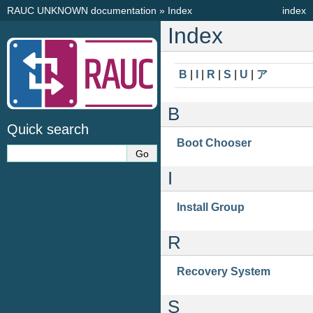
RAUC UNKNOWN documentation
»
Index
index
Index
B
|
I
|
R
|
S
|
U
|
ア
B
Quick search
Boot Chooser
I
Install Group
R
Recovery System
S